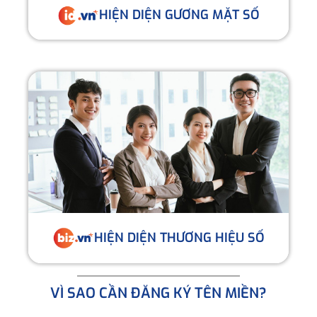
HIỆN DIỆN GƯƠNG MẶT SỐ
HIỆN DIỆN THƯƠNG HIỆU SỐ
VÌ SAO CẦN ĐĂNG KÝ TÊN MIỀN?