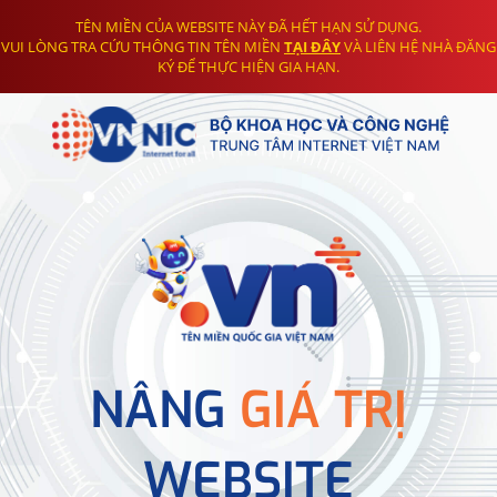
TÊN MIỀN CỦA WEBSITE NÀY ĐÃ HẾT HẠN SỬ DỤNG.
VUI LÒNG TRA CỨU THÔNG TIN TÊN MIỀN
TẠI ĐÂY
VÀ LIÊN HỆ NHÀ ĐĂNG
KÝ ĐỂ THỰC HIỆN GIA HẠN.
NÂNG
GIÁ TRỊ
WEBSITE