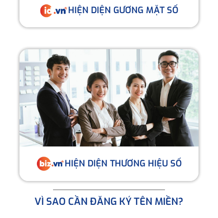
HIỆN DIỆN GƯƠNG MẶT SỐ
HIỆN DIỆN THƯƠNG HIỆU SỐ
VÌ SAO CẦN ĐĂNG KÝ TÊN MIỀN?