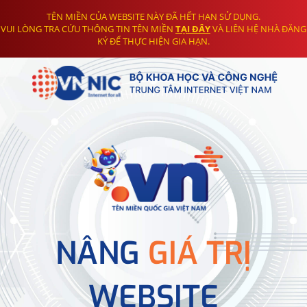
TÊN MIỀN CỦA WEBSITE NÀY ĐÃ HẾT HẠN SỬ DỤNG.
VUI LÒNG TRA CỨU THÔNG TIN TÊN MIỀN
TẠI ĐÂY
VÀ LIÊN HỆ NHÀ ĐĂNG
KÝ ĐỂ THỰC HIỆN GIA HẠN.
NÂNG
GIÁ TRỊ
WEBSITE