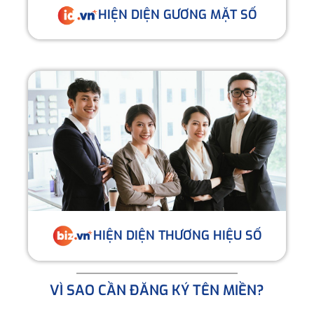
HIỆN DIỆN GƯƠNG MẶT SỐ
HIỆN DIỆN THƯƠNG HIỆU SỐ
VÌ SAO CẦN ĐĂNG KÝ TÊN MIỀN?