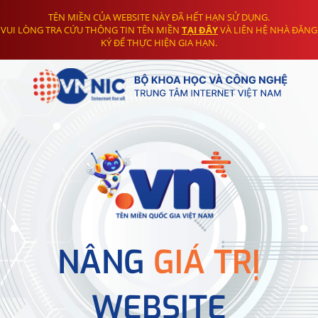
TÊN MIỀN CỦA WEBSITE NÀY ĐÃ HẾT HẠN SỬ DỤNG.
VUI LÒNG TRA CỨU THÔNG TIN TÊN MIỀN
TẠI ĐÂY
VÀ LIÊN HỆ NHÀ ĐĂNG
KÝ ĐỂ THỰC HIỆN GIA HẠN.
NÂNG
GIÁ TRỊ
WEBSITE