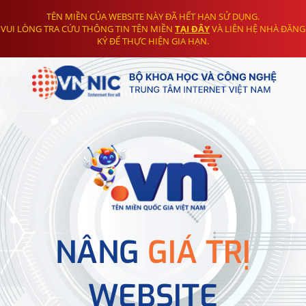
TÊN MIỀN CỦA WEBSITE NÀY ĐÃ HẾT HẠN SỬ DỤNG.
VUI LÒNG TRA CỨU THÔNG TIN TÊN MIỀN
TẠI ĐÂY
VÀ LIÊN HỆ NHÀ ĐĂNG
KÝ ĐỂ THỰC HIỆN GIA HẠN.
NÂNG
GIÁ TRỊ
WEBSITE