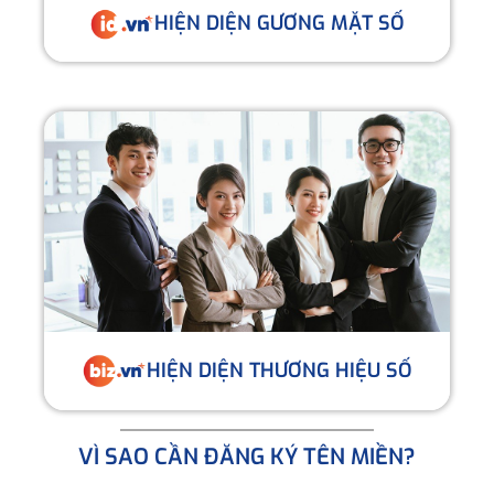
HIỆN DIỆN GƯƠNG MẶT SỐ
HIỆN DIỆN THƯƠNG HIỆU SỐ
VÌ SAO CẦN ĐĂNG KÝ TÊN MIỀN?