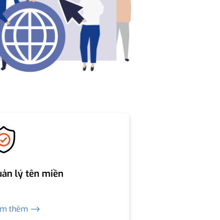
ản lý tên miền
em thêm ⟶