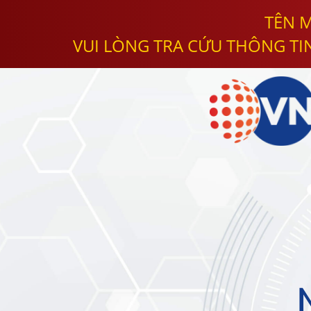
TÊN M
VUI LÒNG TRA CỨU THÔNG TI