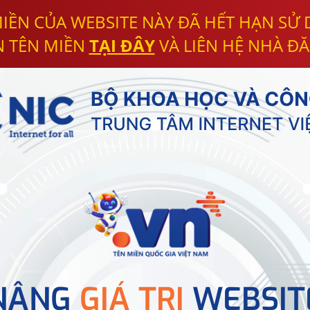
IỀN CỦA WEBSITE NÀY ĐÃ HẾT HẠN SỬ
N TÊN MIỀN
TẠI ĐÂY
VÀ LIÊN HỆ NHÀ ĐĂ
NÂNG
GIÁ TRỊ
WEBSIT