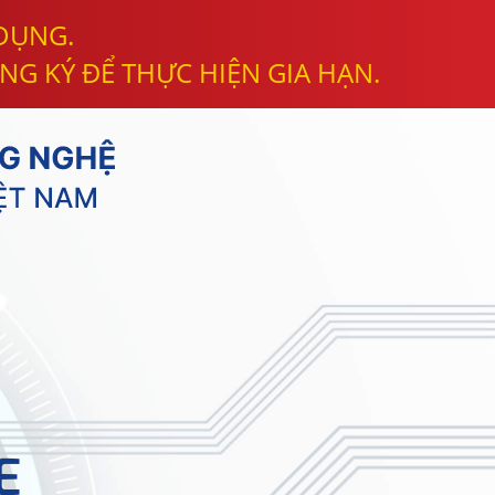
 DỤNG.
NG KÝ ĐỂ THỰC HIỆN GIA HẠN.
E