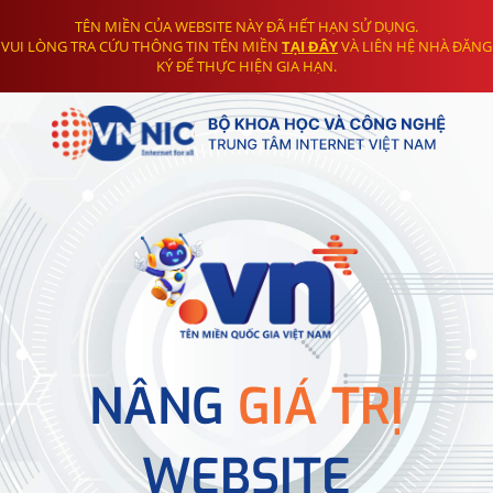
TÊN MIỀN CỦA WEBSITE NÀY ĐÃ HẾT HẠN SỬ DỤNG.
VUI LÒNG TRA CỨU THÔNG TIN TÊN MIỀN
TẠI ĐÂY
VÀ LIÊN HỆ NHÀ ĐĂNG
KÝ ĐỂ THỰC HIỆN GIA HẠN.
NÂNG
GIÁ TRỊ
WEBSITE