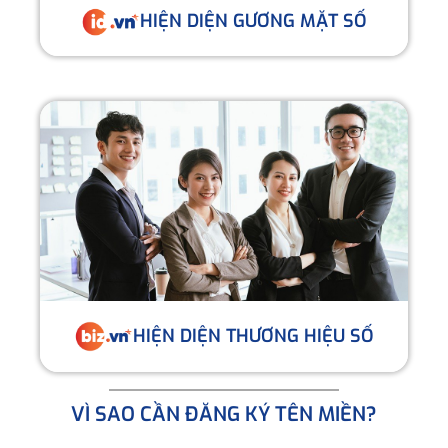
HIỆN DIỆN GƯƠNG MẶT SỐ
HIỆN DIỆN THƯƠNG HIỆU SỐ
VÌ SAO CẦN ĐĂNG KÝ TÊN MIỀN?