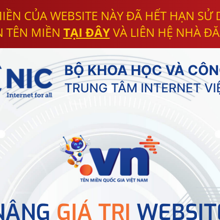
IỀN CỦA WEBSITE NÀY ĐÃ HẾT HẠN SỬ
N TÊN MIỀN
TẠI ĐÂY
VÀ LIÊN HỆ NHÀ ĐĂ
NÂNG
GIÁ TRỊ
WEBSIT