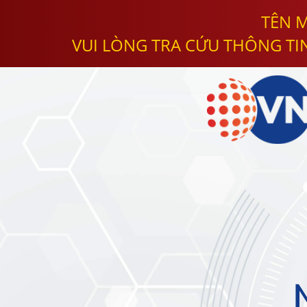
TÊN M
VUI LÒNG TRA CỨU THÔNG TI