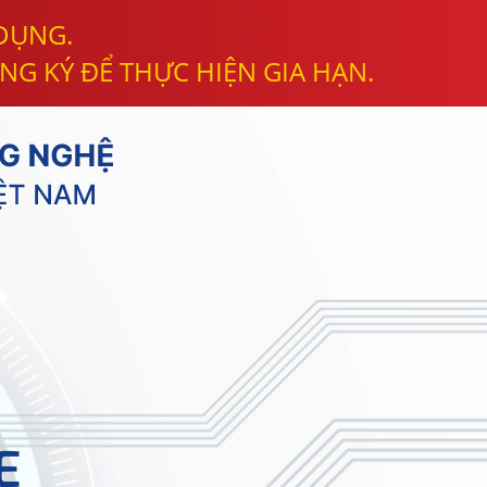
 DỤNG.
NG KÝ ĐỂ THỰC HIỆN GIA HẠN.
E