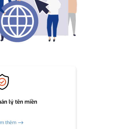
ản lý tên miền
em thêm ⟶