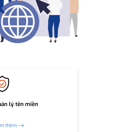
ản lý tên miền
em thêm ⟶