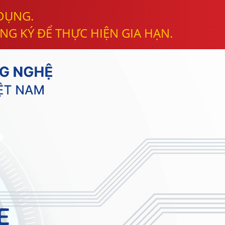
 DỤNG.
NG KÝ ĐỂ THỰC HIỆN GIA HẠN.
E