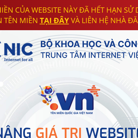
IỀN CỦA WEBSITE NÀY ĐÃ HẾT HẠN SỬ
N TÊN MIỀN
TẠI ĐÂY
VÀ LIÊN HỆ NHÀ ĐĂ
NÂNG
GIÁ TRỊ
WEBSIT