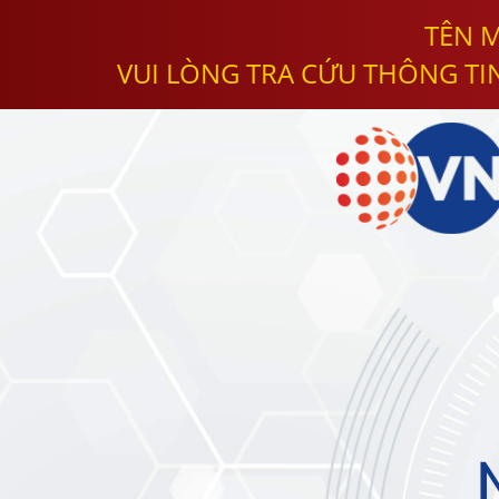
TÊN M
VUI LÒNG TRA CỨU THÔNG TI