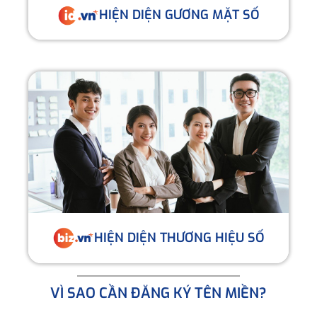
HIỆN DIỆN GƯƠNG MẶT SỐ
HIỆN DIỆN THƯƠNG HIỆU SỐ
VÌ SAO CẦN ĐĂNG KÝ TÊN MIỀN?