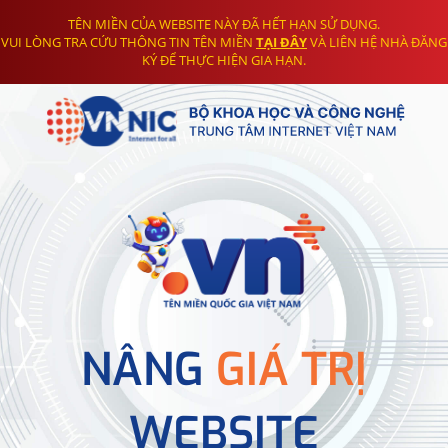
TÊN MIỀN CỦA WEBSITE NÀY ĐÃ HẾT HẠN SỬ DỤNG.
VUI LÒNG TRA CỨU THÔNG TIN TÊN MIỀN
TẠI ĐÂY
VÀ LIÊN HỆ NHÀ ĐĂNG
KÝ ĐỂ THỰC HIỆN GIA HẠN.
NÂNG
GIÁ TRỊ
WEBSITE