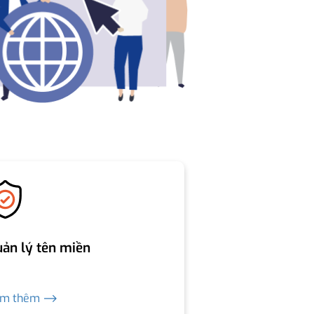
ản lý tên miền
em thêm ⟶