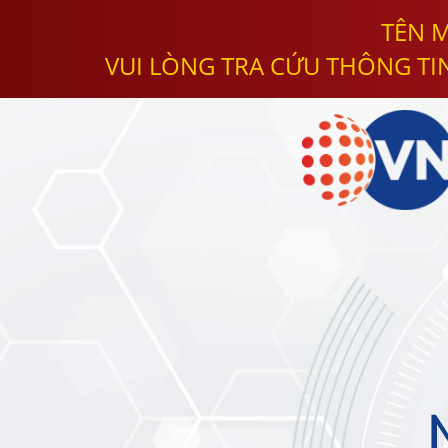
TÊN M
VUI LÒNG TRA CỨU THÔNG TI