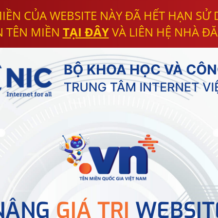
IỀN CỦA WEBSITE NÀY ĐÃ HẾT HẠN SỬ
N TÊN MIỀN
TẠI ĐÂY
VÀ LIÊN HỆ NHÀ ĐĂ
NÂNG
GIÁ TRỊ
WEBSIT