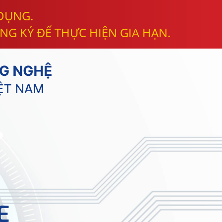
 DỤNG.
NG KÝ ĐỂ THỰC HIỆN GIA HẠN.
E