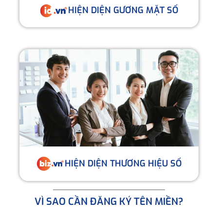
HIỆN DIỆN GƯƠNG MẶT SỐ
HIỆN DIỆN THƯƠNG HIỆU SỐ
VÌ SAO CẦN ĐĂNG KÝ TÊN MIỀN?