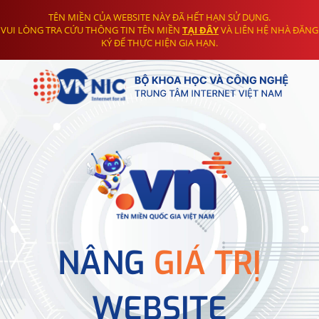
TÊN MIỀN CỦA WEBSITE NÀY ĐÃ HẾT HẠN SỬ DỤNG.
VUI LÒNG TRA CỨU THÔNG TIN TÊN MIỀN
TẠI ĐÂY
VÀ LIÊN HỆ NHÀ ĐĂNG
KÝ ĐỂ THỰC HIỆN GIA HẠN.
NÂNG
GIÁ TRỊ
WEBSITE