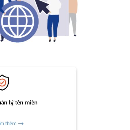
ản lý tên miền
em thêm ⟶