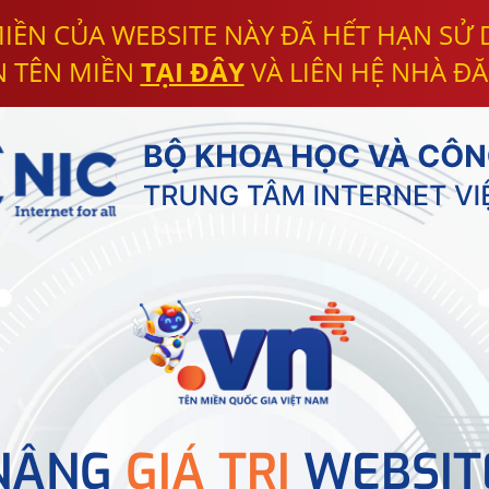
IỀN CỦA WEBSITE NÀY ĐÃ HẾT HẠN SỬ
N TÊN MIỀN
TẠI ĐÂY
VÀ LIÊN HỆ NHÀ ĐĂ
NÂNG
GIÁ TRỊ
WEBSIT