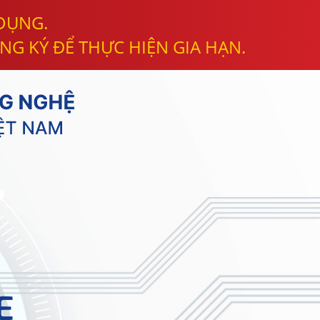
 DỤNG.
NG KÝ ĐỂ THỰC HIỆN GIA HẠN.
E