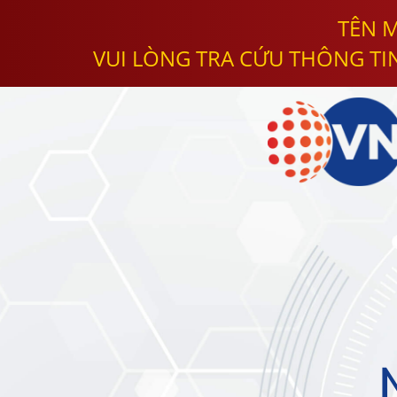
TÊN M
VUI LÒNG TRA CỨU THÔNG TI