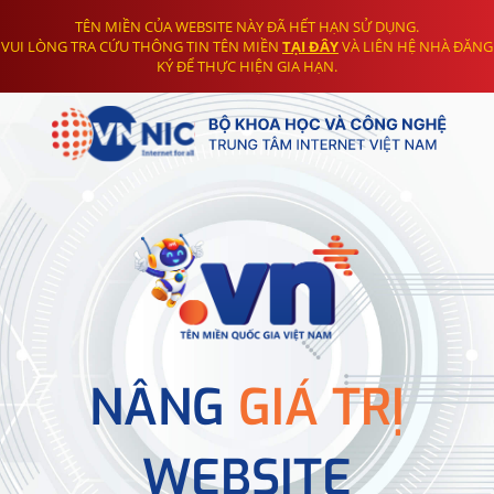
TÊN MIỀN CỦA WEBSITE NÀY ĐÃ HẾT HẠN SỬ DỤNG.
VUI LÒNG TRA CỨU THÔNG TIN TÊN MIỀN
TẠI ĐÂY
VÀ LIÊN HỆ NHÀ ĐĂNG
KÝ ĐỂ THỰC HIỆN GIA HẠN.
NÂNG
GIÁ TRỊ
WEBSITE