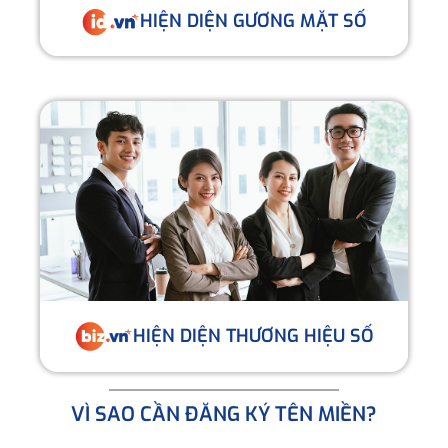
HIỆN DIỆN GƯƠNG MẶT SỐ
HIỆN DIỆN THƯƠNG HIỆU SỐ
VÌ SAO CẦN ĐĂNG KÝ TÊN MIỀN?