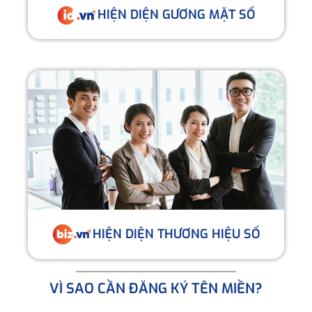
HIỆN DIỆN GƯƠNG MẶT SỐ
HIỆN DIỆN THƯƠNG HIỆU SỐ
VÌ SAO CẦN ĐĂNG KÝ TÊN MIỀN?