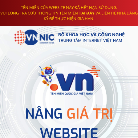
TÊN MIỀN CỦA WEBSITE NÀY ĐÃ HẾT HẠN SỬ DỤNG.
VUI LÒNG TRA CỨU THÔNG TIN TÊN MIỀN
TẠI ĐÂY
VÀ LIÊN HỆ NHÀ ĐĂNG
KÝ ĐỂ THỰC HIỆN GIA HẠN.
NÂNG
GIÁ TRỊ
WEBSITE