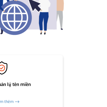
ản lý tên miền
em thêm ⟶