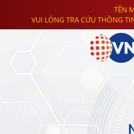
TÊN M
VUI LÒNG TRA CỨU THÔNG TI