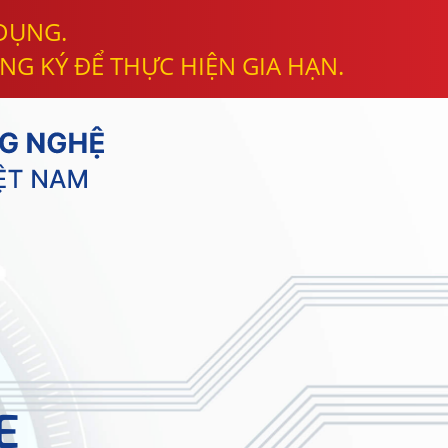
 DỤNG.
NG KÝ ĐỂ THỰC HIỆN GIA HẠN.
E