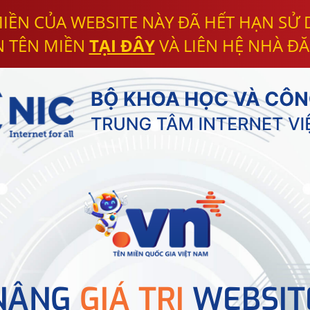
IỀN CỦA WEBSITE NÀY ĐÃ HẾT HẠN SỬ
N TÊN MIỀN
TẠI ĐÂY
VÀ LIÊN HỆ NHÀ ĐĂ
NÂNG
GIÁ TRỊ
WEBSIT