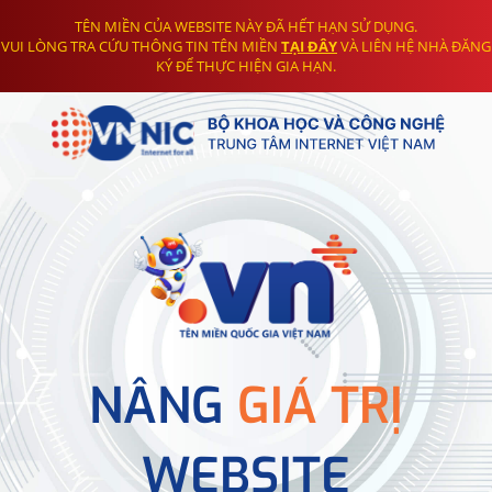
TÊN MIỀN CỦA WEBSITE NÀY ĐÃ HẾT HẠN SỬ DỤNG.
VUI LÒNG TRA CỨU THÔNG TIN TÊN MIỀN
TẠI ĐÂY
VÀ LIÊN HỆ NHÀ ĐĂNG
KÝ ĐỂ THỰC HIỆN GIA HẠN.
NÂNG
GIÁ TRỊ
WEBSITE