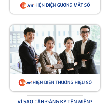
HIỆN DIỆN GƯƠNG MẶT SỐ
HIỆN DIỆN THƯƠNG HIỆU SỐ
VÌ SAO CẦN ĐĂNG KÝ TÊN MIỀN?