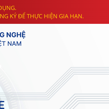
 DỤNG.
NG KÝ ĐỂ THỰC HIỆN GIA HẠN.
E