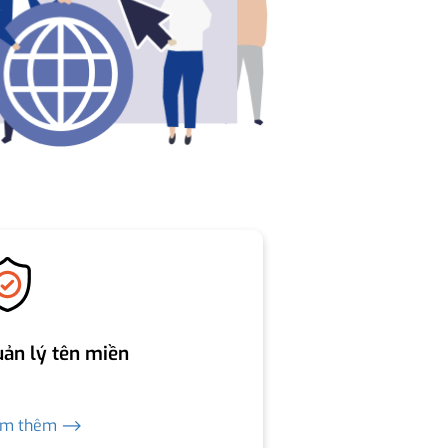
ản lý tên miền
em thêm ⟶