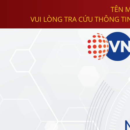
TÊN M
VUI LÒNG TRA CỨU THÔNG TI