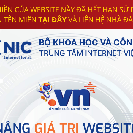
IỀN CỦA WEBSITE NÀY ĐÃ HẾT HẠN SỬ
N TÊN MIỀN
TẠI ĐÂY
VÀ LIÊN HỆ NHÀ ĐĂ
NÂNG
GIÁ TRỊ
WEBSIT