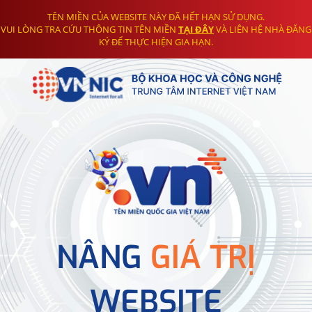
TÊN MIỀN CỦA WEBSITE NÀY ĐÃ HẾT HẠN SỬ DỤNG.
VUI LÒNG TRA CỨU THÔNG TIN TÊN MIỀN
TẠI ĐÂY
VÀ LIÊN HỆ NHÀ ĐĂNG
KÝ ĐỂ THỰC HIỆN GIA HẠN.
NÂNG
GIÁ TRỊ
WEBSITE