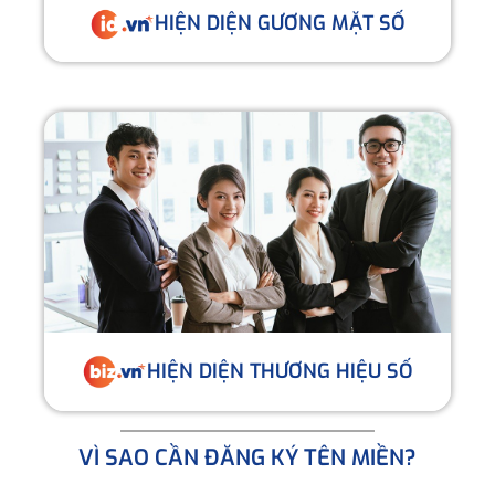
HIỆN DIỆN GƯƠNG MẶT SỐ
HIỆN DIỆN THƯƠNG HIỆU SỐ
VÌ SAO CẦN ĐĂNG KÝ TÊN MIỀN?