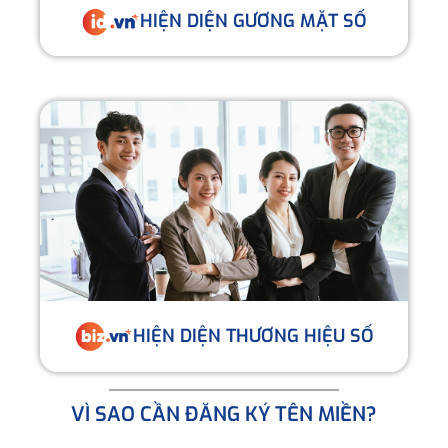
HIỆN DIỆN GƯƠNG MẶT SỐ
HIỆN DIỆN THƯƠNG HIỆU SỐ
VÌ SAO CẦN ĐĂNG KÝ TÊN MIỀN?