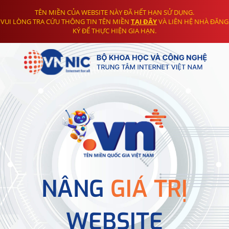
TÊN MIỀN CỦA WEBSITE NÀY ĐÃ HẾT HẠN SỬ DỤNG.
VUI LÒNG TRA CỨU THÔNG TIN TÊN MIỀN
TẠI ĐÂY
VÀ LIÊN HỆ NHÀ ĐĂNG
KÝ ĐỂ THỰC HIỆN GIA HẠN.
NÂNG
GIÁ TRỊ
WEBSITE