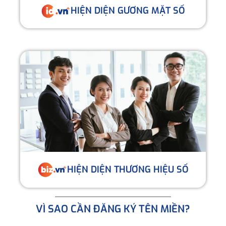
HIỆN DIỆN GƯƠNG MẶT SỐ
HIỆN DIỆN THƯƠNG HIỆU SỐ
VÌ SAO CẦN ĐĂNG KÝ TÊN MIỀN?