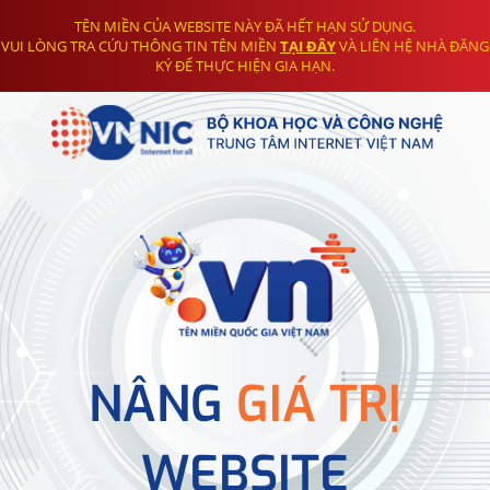
TÊN MIỀN CỦA WEBSITE NÀY ĐÃ HẾT HẠN SỬ DỤNG.
VUI LÒNG TRA CỨU THÔNG TIN TÊN MIỀN
TẠI ĐÂY
VÀ LIÊN HỆ NHÀ ĐĂNG
KÝ ĐỂ THỰC HIỆN GIA HẠN.
NÂNG
GIÁ TRỊ
WEBSITE